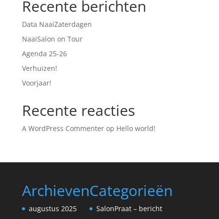
Recente berichten
Data NaaiZaterdagen
NaaiSalon on Tour
Agenda 25-26
Verhuizen!
Voorjaar!
Recente reacties
A WordPress Commenter
op
Hello world!
Archieven
Categorieën
augustus 2025
SalonPraat – bericht