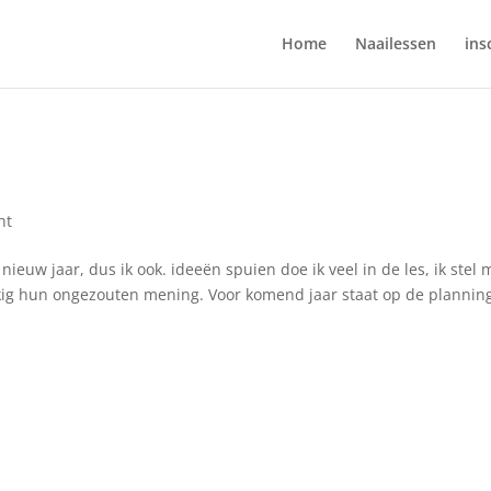
Home
Naailessen
ins
ht
uw jaar, dus ik ook. ideeën spuien doe ik veel in de les, ik stel 
kig hun ongezouten mening. Voor komend jaar staat op de plannin