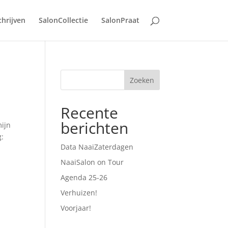
chrijven
SalonCollectie
SalonPraat
Recente
berichten
mijn
g:
Data NaaiZaterdagen
NaaiSalon on Tour
Agenda 25-26
Verhuizen!
Voorjaar!