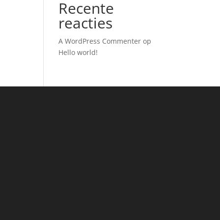
Recente
reacties
A WordPress Commenter
op
Hello world!