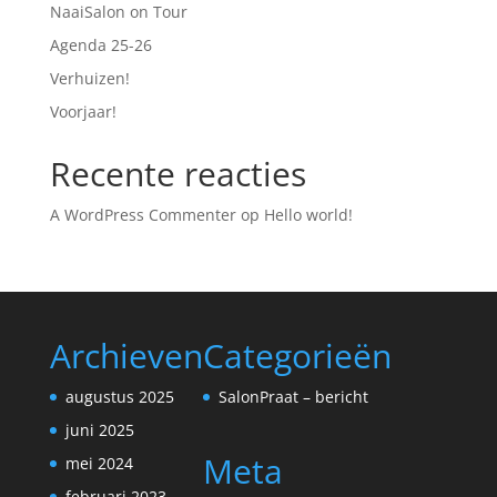
NaaiSalon on Tour
Agenda 25-26
Verhuizen!
Voorjaar!
Recente reacties
A WordPress Commenter
op
Hello world!
Archieven
Categorieën
augustus 2025
SalonPraat – bericht
juni 2025
Meta
mei 2024
februari 2023