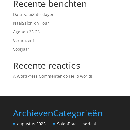
Recente berichten
Data NaaiZaterdagen
NaaiSalon on Tour
Agenda 25-26
Verhuizen!
Voorjaar!
Recente reacties
A WordPress Commenter
op
Hello world!
Archieven
Categorieën
augustus 2025
SalonPraat – bericht