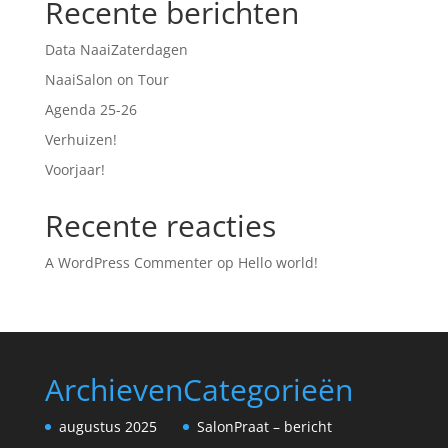
Recente berichten
Data NaaiZaterdagen
NaaiSalon on Tour
Agenda 25-26
Verhuizen!
Voorjaar!
Recente reacties
A WordPress Commenter
op
Hello world!
Archieven
Categorieën
augustus 2025
SalonPraat – bericht